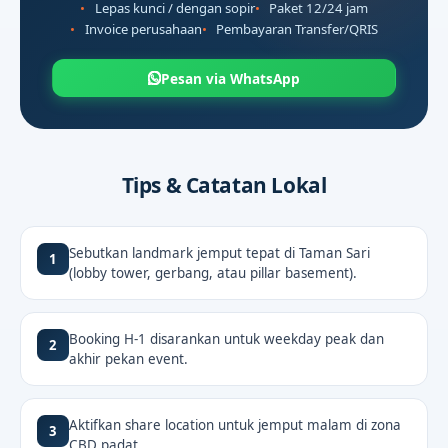
Lepas kunci / dengan sopir
Paket 12/24 jam
Invoice perusahaan
Pembayaran Transfer/QRIS
Pesan via WhatsApp
Tips & Catatan Lokal
Sebutkan landmark jemput tepat di Taman Sari
1
(lobby tower, gerbang, atau pillar basement).
Booking H-1 disarankan untuk weekday peak dan
2
akhir pekan event.
Aktifkan share location untuk jemput malam di zona
3
CBD padat.