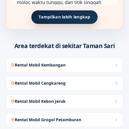
molor, waktu tunggu, dan titik singgah
tambahan sejak briefing awal.
Tampilkan lebih lengkap
Format sewa yang paling masuk
02
Area terdekat di sekitar Taman Sari
akal untuk agenda kerja
Di Taman Sari, format seperti Antar-Jemput
Rental Mobil Kembangan
dan Sewa Harian 12/24 Jam biasanya paling
berguna ketika satu hari berisi meeting,
Rental Mobil Cengkareng
kunjungan kantor, dan waktu tunggu yang
sulit dipatok terlalu kaku.
Rental Mobil Kebon Jeruk
Antar-Jemput
Rental Mobil Grogol Petamburan