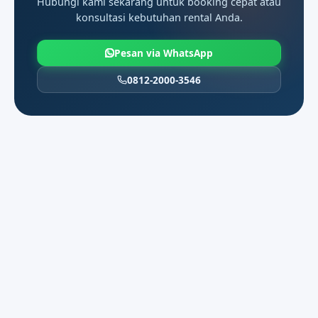
Hubungi kami sekarang untuk booking cepat atau
berjalan padat dan butuh ritme jemput
konsultasi kebutuhan rental Anda.
yang lebih rapi di Taman Sari.
Pesan via WhatsApp
0812-2000-3546
Corporate
Corporate biasanya dipilih ketika hari
berjalan padat dan butuh ritme jemput
yang lebih rapi di Taman Sari.
Rute yang aman dibaca dengan
03
jendela kerja yang lebih
realistis