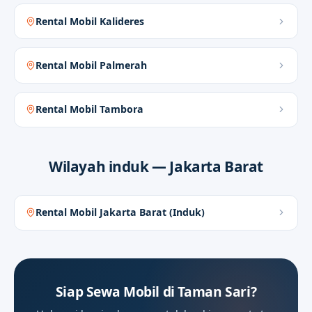
Antar-Jemput biasanya dipilih ketika
hari berjalan padat dan butuh ritme
Rental Mobil Kalideres
jemput yang lebih rapi di Taman Sari.
Rental Mobil Palmerah
Sewa Harian 12/24 Jam
Rental Mobil Tambora
Sewa Harian 12/24 Jam biasanya dipilih
ketika hari berjalan padat dan butuh
Wilayah induk — Jakarta Barat
ritme jemput yang lebih rapi di Taman
Sari.
Rental Mobil Jakarta Barat (Induk)
All-In
Siap Sewa Mobil di Taman Sari?
All-In biasanya dipilih ketika hari