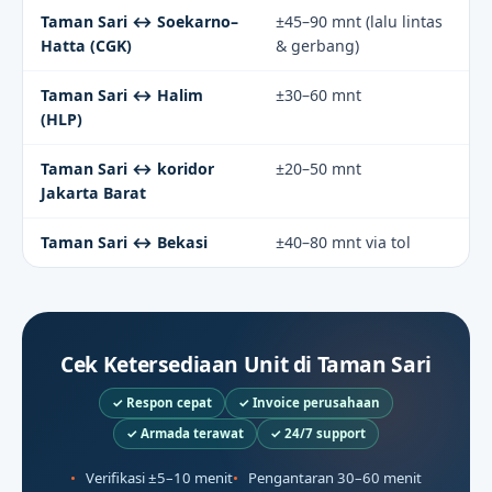
Taman Sari ↔ Soekarno–
±45–90 mnt (lalu lintas
Hatta (CGK)
& gerbang)
Taman Sari ↔ Halim
±30–60 mnt
(HLP)
Taman Sari ↔ koridor
±20–50 mnt
Jakarta Barat
Taman Sari ↔ Bekasi
±40–80 mnt via tol
Cek Ketersediaan Unit di Taman Sari
✓ Respon cepat
✓ Invoice perusahaan
✓ Armada terawat
✓ 24/7 support
Verifikasi ±5–10 menit
Pengantaran 30–60 menit