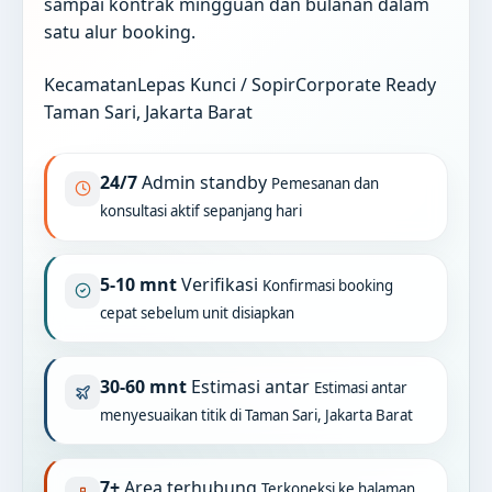
sampai kontrak mingguan dan bulanan dalam
satu alur booking.
Kecamatan
Lepas Kunci / Sopir
Corporate Ready
Taman Sari, Jakarta Barat
24/7
Admin standby
Pemesanan dan
konsultasi aktif sepanjang hari
5-10 mnt
Verifikasi
Konfirmasi booking
cepat sebelum unit disiapkan
30-60 mnt
Estimasi antar
Estimasi antar
menyesuaikan titik di Taman Sari, Jakarta Barat
7+
Area terhubung
Terkoneksi ke halaman