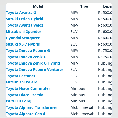
Mobil
Tipe
Lepas k
Toyota Avanza G
MPV
Rp500.000
Suzuki Ertiga Hybrid
MPV
Rp500.000
Toyota Avanza Veloz
MPV
Rp600.000
Mitsubishi Xpander
SUV
Rp600.000
Hyundai Stargazer
MPV
Rp600.000
Suzuki XL-7 Hybrid
SUV
Rp600.000
Toyota Innova Reborn G
MPV
Rp750.000
Toyota Innova Zenix G
MPV
Rp750.000
Toyota Innova Zenix Q Hybrid
MPV
Hubungi a
Toyota Innova Reborn Venturer
SUV
Hubungi a
Toyota Fortuner
SUV
Hubungi a
Mitsubishi Pajero
SUV
Hubungi a
Toyota Hiace Commuter
Minibus
Hubungi a
Toyota Hiace Premio
Minibus
Hubungi a
Isuzu Elf Long
Minibus
Hubungi a
Toyota Alphard Transformer
Mobil mewah
Hubungi a
Toyota Alphard Gen 4
Mobil mewah
Hubungi a