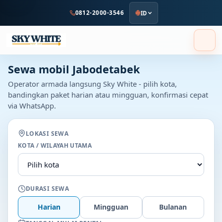
ke
0812-2000-3546
ID
konten
utama
Sewa mobil Jabodetabek
Operator armada langsung Sky White - pilih kota,
bandingkan paket harian atau mingguan, konfirmasi cepat
via WhatsApp.
LOKASI SEWA
KOTA / WILAYAH UTAMA
DURASI SEWA
Harian
Mingguan
Bulanan